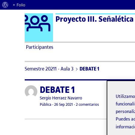
Acerca de WordPress
+ Folio
Logo Ágora
Proyecto III. Señalética
Saltar al contenido
Participantes
Semestre 20211 - Aula 3
DEBATE 1
DEBATE 1
Publicado por
Utilizam
Publicado por
Sergio Herraez Navarro
funcionali
Visibilidad:
Fecha de publicación
26 septiembre, 2021 10:23 am
en DEBATE 1
Pública
-
26 Sep 2021
-
2 comentarios
personali
Puedes ac
informaci