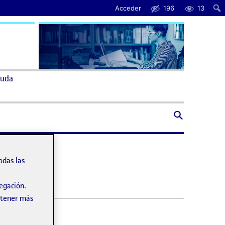
Acceder
196
13
uda
odas las
vegación.
obtener más