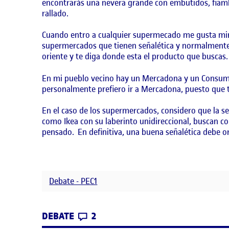
encontrarás una nevera grande con embutidos, fiamb
rallado.
Cuando entro a cualquier supermecado me gusta mira
supermercados que tienen señalética y normalmente l
oriente y te diga donde esta el producto que buscas.
En mi pueblo vecino hay un Mercadona y un Consum, 
personalmente prefiero ir a Mercadona, puesto que 
En el caso de los supermercados, considero que la se
como Ikea con su laberinto unidireccional, buscan c
pensado. En definitiva, una buena señalética debe ori
Debate - PEC1
CONTRIBUTIONS
EN DEBATE 1
DEBATE
2