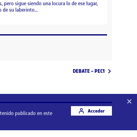
, pero sigue siendo una locura lo de ese lugar,
o de su laberinto…
Entrada siguiente
DEBATE – PEC1
×
Acceder
ntenido publicado en este