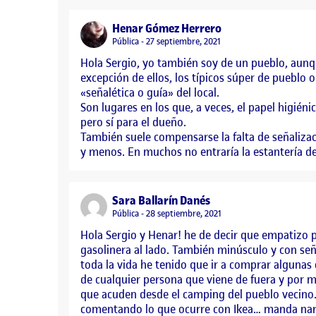
says:
Henar Gómez Herrero
Visibilidad:
Pública
27 septiembre, 2021
Hola Sergio, yo también soy de un pueblo, aunq
excepción de ellos, los típicos súper de pueblo 
«señalética o guía» del local.
Son lugares en los que, a veces, el papel higién
pero sí para el dueño.
También suele compensarse la falta de señaliza
y menos. En muchos no entraría la estantería d
says:
Sara Ballarín Danés
Visibilidad:
Pública
28 septiembre, 2021
Hola Sergio y Henar! he de decir que empatizo 
gasolinera al lado. También minúsculo y con seña
toda la vida he tenido que ir a comprar algunas 
de cualquier persona que viene de fuera y por
que acuden desde el camping del pueblo vecino.
comentando lo que ocurre con Ikea… manda naric