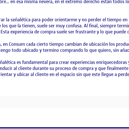
re… en esa misma nevera, en el extremo derecho están todos los
r la señalética para poder orientarme y no perder el tiempo en
os que la tienen, suele ser muy confusa. Al final, siempre ter
 Esta experiencia de compra suele ser frustrante y lo que puede c
en Consum cada cierto tiempo cambian de ubicación los producto
tengo todo ubicado y termino comprando lo que quiero, sin añad
ñalética es fundamental para crear experiencias enriquecedoras y
onducir al cliente durante su proceso de compra y que finalmen
entar y ubicar al cliente en el espacio sin que este llegue a perde