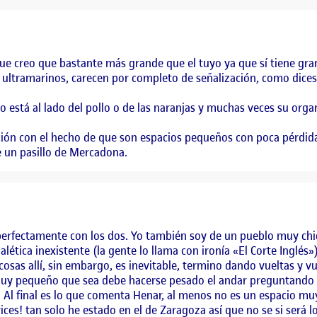
ue creo que bastante más grande que el tuyo ya que sí tiene gra
o ultramarinos, carecen por completo de señalización, como dices,
ico está al lado del pollo o de las naranjas y muchas veces su org
ción con el hecho de que son espacios pequeños con poca pérdi
e un pasillo de Mercadona.
perfectamente con los dos. Yo también soy de un pueblo muy chiq
lética inexistente (la gente lo llama con ironía «El Corte Inglés
cosas allí, sin embargo, es inevitable, termino dando vueltas y 
 muy pequeño que sea debe hacerse pesado el andar preguntando 
 Al final es lo que comenta Henar, al menos no es un espacio mu
es! tan solo he estado en el de Zaragoza así que no se si será 