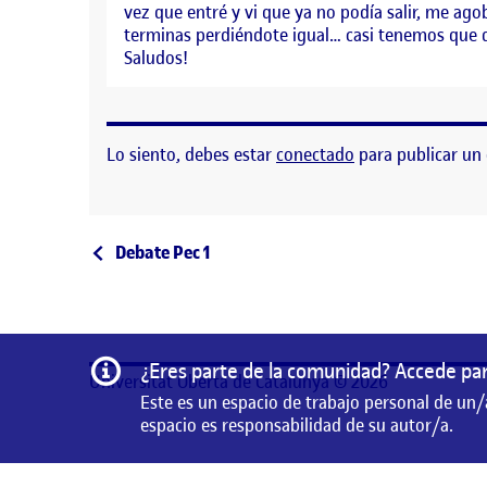
vez que entré y vi que ya no podía salir, me ago
terminas perdiéndote igual… casi tenemos que da
Saludos!
Lo siento, debes estar
conectado
para publicar un
Navegación de entrad
Entrada anterior
Debate Pec 1
Información
¿Eres parte de la comunidad? Accede par
Universitat Oberta de Catalunya © 2026
Este es un espacio de trabajo personal de un/
espacio es responsabilidad de su autor/a.