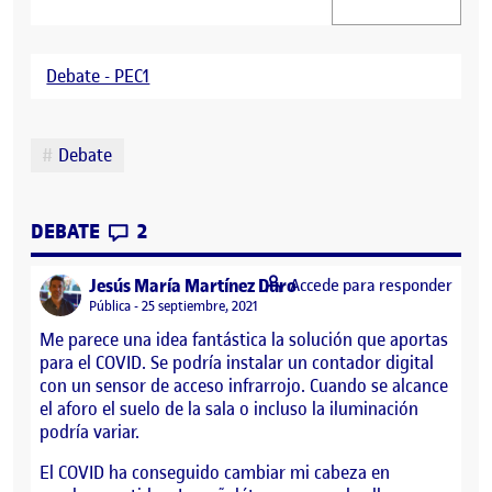
Debate - PEC1
Etiquetas
Debate
CONTRIBUTIONS
EN DEBATE PEC 1
DEBATE
2
says:
Jesús María Martínez Duro
Accede para responder
Visibilidad:
Pública
25 septiembre, 2021
Me parece una idea fantástica la solución que aportas
para el COVID. Se podría instalar un contador digital
con un sensor de acceso infrarrojo. Cuando se alcance
el aforo el suelo de la sala o incluso la iluminación
podría variar.
El COVID ha conseguido cambiar mi cabeza en