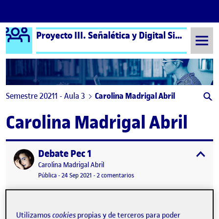
Logo Ágora
Proyecto III. Señalética y Digital Signage aula 3
Saltar al contenido
Semestre 20211 - Aula 3
Carolina Madrigal Abril
Carolina Madrigal Abril
Debate Pec 1
Publicado por
expa
Publicado por
Carolina Madrigal Abril
Visibilidad:
Fecha de publicación
en Debate Pec 1
Pública
-
24 Sep 2021
-
2 comentarios
Utilizamos
cookies
propias y de terceros para poder